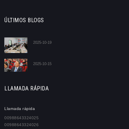
ÚLTIMOS BLOGS
2025-10-19
2025-10-15
LLAMADA RÁPIDA
Llamada rápida
00988643324025
00988643324026