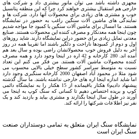
مجهزی داشته باشد می توان مانور بیشتری داد و شرکت های
خارجی هم استقبال بیشتری خواهند کرد چرا که این منطقه پتانسیل
خوب و مشتری های زیادی برای محصولات آنها دارد. شرکت ها و
نمایندگی های ماشین آلات سنگین راغب به حضور در نمایشگاه
هستند. ما امسال برای ماشین آلات سنگین با کمبود جا مواجه شدیم
چون اینجا همه معدنکار و مصرف کننده این محصولات هستند. صنایع
معدنی تمایل زیادی برای حضور دراین نمایشگاه دارند. شاید روزهای
اول و دوم از کمبودها ناراحت و دلگیر باشند اما تقریبا همه در روز
آخر به دلیل فروش خوب محصولاتشان راضی بوده و سال بعد هم
آمده اند. 280 کارخانه و 42 اره در اینجا وجود دارد و همه مصرف
کننده محصولات ماشین آلات هستند. من فکر می کنم این تعداد
نسبت به متوسط سراسر کشور سطح خیلی بالایی محسوب می
شود مثلا در محمود آباد اصفهان 2000 کارخانه سنگبری وجود دارد
اما شاید اندازه اینجا اره های خارجی نداشته باشند. ما سال گذشته
پیشنهاد دادیم6 هکتار باقیمانده از 15 هکتار را به نمایشگاه دائمی
کوپ و بریده اختصاص دهیم تا کسانی که سنگ کوپ به اینجا می
آورند در طول سال اینجا بگذارند و مشتری بیاید و بازدید کند و یک
نفر نیز اطلاعات شرکتها را ارائه کند.
نمایشگاه سنگ ایران متعلق به تمامی دوستداران صنعت
سنگ ایران است