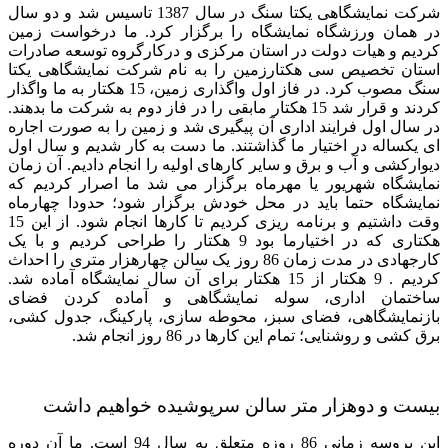
شرکت نمایشگاهی یکتا سنگ در سال 1387 تاسیس شد و دو سال
در همان ورزشگاه نمایشگاه را برگزار کرد. ما درخواست زمین
کردیم و هیات دولت در استان مرکزی و درکارگروه توسعه صادرات
استان تخصیص سی هکتارزمین را به نام شرکت نمایشگاهی یکتا
سنگ مصوب کرد. در فاز اول واگذاری زمین، 15 هکتار به ما واگذار
کردند و قرار شد 15 هکتار مابقی را در فاز دوم به شرکت ما بدهند.
در سال اول فرایند اداری آن پیگیری شد و زمین را به صورت اجاره
ای یکساله در اختیار ما گذاشتند. ما دست به کار شدیم و سال اول
دیوارکشی و آب و برق و سایر کارهای اولیه را انجام دادیم. آن زمان
نمایشگاه شهریور یا مهرماه برگزار می شد ما اصرار کردیم که
نمایشگاه حتما باید در محل خودش برگزار شود؛ حدودا چهارماه
وقت داشتیم و برنامه ریزی کردیم تا کارها انجام شود. از این 15
هکتاری که در اختیارما بود 9 هکتار را طراحی کردیم و با یک
کارجهادی در مدت زمان 86 روز یک سالن چهارهزار متری را احداث
کردیم . 9 هکتار از 15 هکتار برای آن سال نمایشگاه آماده شد.
ساختمان اداری، سوله نمایشگاهی و آماده کردن فضای
بازنمایشگاهی، فضای سبز، محوطه سازی، پارکینگ، جدول کشی،
برق کشی و روشنایی؛ تمام این کارها در 86 روز انجام شد.
بیست و دوهزار متر سالن سرپوشیده خواهیم داشت
این پروسه زمانی 86 روزه متعلق به سال 94 است. ما آن دوره