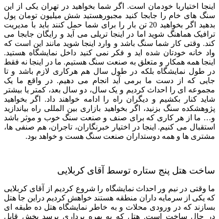
اینجا اختیاربا خودمان است. اگر شما بخواهید در تهران یکی از این
سنگ های خام را جابجا کنید مجبورهستید شش میلیون تومان پول
بدهید اگر بخواهید 20 تن بار را برای شما حمل کنند باید با مدیریت
ترافیک هماهنگ شوید اما در اینجا تریلی می آید و رایگان جابجا می
کند. وقتی کار شما سنگ باشد و وارد اینجا شوید مانند این است که
واد خانه خودتان شده اید و فکر نمی کنید داخل نمایشگاه هستید.
اینجا همه همکار و متعلق به صنعت سنگ هستیم. ما در اینجا نه فقط
در طول نمایشگاه بلکه در طول سال هم هرکاری لازم باشد و تا
جایی که از دست ما برمی آید انجام می دهیم. در واقع ما یک
مجموعه ای را احداث کردیم و یک سال، دو سال بعد، کمتر یا بیشتر
شاید کنار بکشیم و دیگران راه را ادامه خواهند داد. اگر بخواهید
پژوهشکده سنگ بزنید، اگر بخواهید بازاری بین المللی راه بیاندازید
و… ما از هر کاری که برای صنف و صنعت سنگ خوب و موثر باشد
استقبال می کنیم. اینجا در اختیار خبرنگاران، تاجران، هم صنفی ها،
مشتری ها و همه دوستداران صنعت سنگ هست و خواهد بود.
ساخت هتل پنج ستاره توسط آقای کربلایی
ما وقتی در نیم ور احداث نمایشگاه را شروع کردیم از آقای کربلایی
که یکی از سرمایه داران منطقه هستند خواهش کردیم دراین جا هتل
بسازند که در ورودی محلات و به خاطر نمایشگاه هتل ده طبقه ای
در حال ساخت است. هتل که به بهره برداری برسد بخش قابل