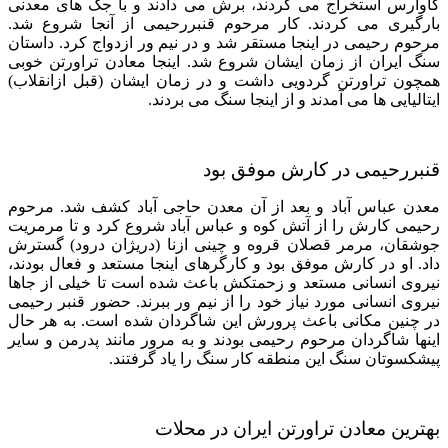
گاوارس استخراج می کردند، برش می دادند و با جک های معدنی
بارگیری می کردند. کار مرحوم قنبررحیمی از آنجا شروع شد.
مرحوم رحیمی در اینجا مستقر شد و در نیم ور ازدواج کرد. داستان
سنگ ایران از زمان ایشان شروع شد. اینجا معادن تراورتن خوبی
همچون تراورتن گردویی داشت و در زمان ایشان (قبل ازانقلاب)
ایتالیایی ها می آمدند و از اینجا سنگ می بردند.
قنبررحیمی در کارش موفق بود
معدن عباس آباد و بعد از آن معدن حاجی آباد کشف شد. مرحوم
رحیمی کارش را از آتش کوه و عباس آباد شروع کرد و تا مرمریت
جوشقان، مرمر قصلان قروه و چینی ازنا (دریژان درود) گسترش
داد. او در کارش موفق بود و کارگرهای اینجا مستعد و فعال بودند،
نیروی انسانی مستعد و زحمتکش باعث شده است تا خیلی از جاها
نیروی انسانی مورد نیاز خود را از نیم ور ببرند. حضور قنبر رحیمی
در چنین مکانی باعث پرورش این شاگردان شده است. به هر حال
اینها شاگردان مرحوم رحیمی بودند و به مرور مانند پدرمن و سایر
پیشکسوتان سنگ این منطقه کار سنگ را یاد گرفتند.
بهترین معادن تراورتن ایران در محلات