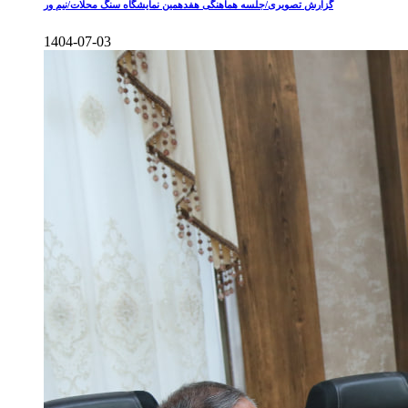
گزارش تصویری/جلسه هماهنگی هفدهمین نمایشگاه سنگ محلات/نیم ور
1404-07-03