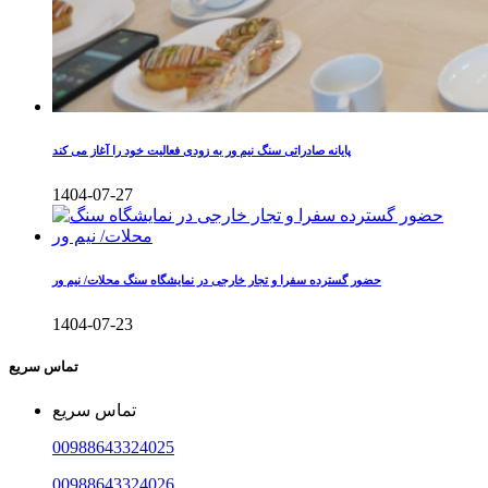
پایانه صادراتی سنگ نیم ور به زودی فعالیت خود را آغاز می کند
1404-07-27
حضور گسترده سفرا و تجار خارجی در نمایشگاه سنگ محلات/ نیم ور
1404-07-23
تماس سریع
تماس سریع
00988643324025
00988643324026