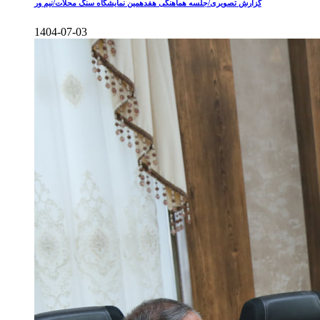
گزارش تصویری/جلسه هماهنگی هفدهمین نمایشگاه سنگ محلات/نیم ور
1404-07-03