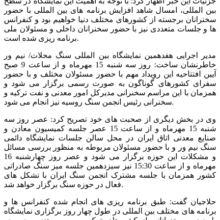
جزئیات این خبر اظهار کرد: با توجه به اهمیت این نمایشگاه در سطح
بین المللی، امسال شاهد افزایش برنامه های بین المللی با حضور
سخنرانان برجسته از کشورهای مختلف دنیا خواهیم بود و کنفرانس
ها و جلسات متعددی نیز با حضور سخنرانان داخلی و مسئولان ملی
برنامه ریزی شده است.
مدیر اجرایی هفدهمین نمایشگاه بین المللی سنگ محلات/ نیم ور
خاطرنشان ساخت: روز سه شنبه 15 مهرماه و از ساعت 9 صبح
آیین افتتاحیه این رویداد مهم با حضور مسئولان مختلف و با حضور
سفرای کشورهای گوناگون به صورت رسمی برگزار می شود و
همزمان با این مراسم سخنرانی مدیرکل امور معدنی و نفت ترکیه و
سخنرانی رئیس انجمن سنگ روسیه نیز انجام می شود.
وی در بخش دیگری از صحبت های خود تصریح کرد: عصر روز سه
شنبه 15 مهرماه و از ساعت 15 عصر جلسه کمیسیون معادن و
صنایع معدنی اتاق ایران در محل سالن جلسات نمایشگاه دائمی
سنگ نیم ور و با حضور مسئولان مربوطه به منظور بررسی مسائل
و مشکلات این حوزه برگزار می شود و عصر روز چهارشنبه 16
مهرماه و از ساعت 15:30 نیز سیزدهمین جلسه میز سنگ صادراتی
کشور همزمان با جلسه مشترک انجمن سنگ ایران با تشکل های
فعال در حوزه سنگ برگزار خواهد شد.
حلاجیان گفت: طبق برنامه ریزی های انجام شده کنفرانس ها و
برنامه های مختلف بین المللی در طول چهار روز برگزاری نمایشگاه