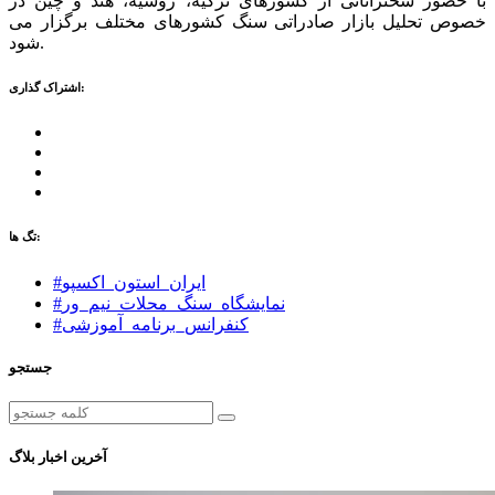
با حضور سخنرانانی از کشورهای ترکیه، روسیه، هند و چین در
خصوص تحلیل بازار صادراتی سنگ کشورهای مختلف برگزار می
شود.
اشتراک گذاری:
تگ ها:
#ایران_استون_اکسپو
#نمایشگاه_سنگ_محلات_نیم_ور
#کنفرانس_برنامه_آموزشی
جستجو
آخرین اخبار بلاگ